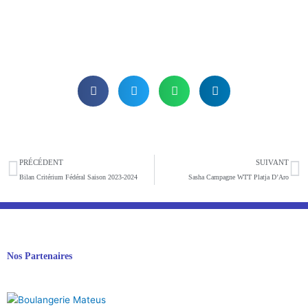
Précédent
S
PRÉCÉDENT
SUIVANT
Bilan Critérium Fédéral Saison 2023-2024
Sasha Campagne WTT Platja D’Aro
Nos Partenaires