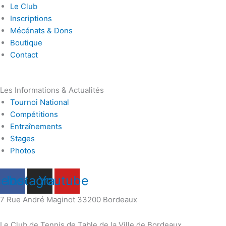
Le Club
Inscriptions
Mécénats & Dons
Boutique
Contact
Les Informations & Actualités
Tournoi National
Compétitions
Entraînements
Stages
Photos
cebook
Instagram
Youtube
7 Rue André Maginot 33200 Bordeaux
Le Club de Tennis de Table de la Ville de Bordeaux