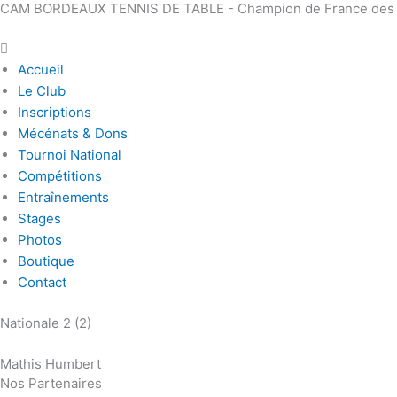
CAM BORDEAUX TENNIS DE TABLE - Champion de France des Clu
Aller
Main
au
Menu
contenu
Accueil
Le Club
Inscriptions
Mécénats & Dons
Tournoi National
Compétitions
Entraînements
Stages
Photos
Boutique
Contact
Nationale 2 (2)
Mathis Humbert
Nos Partenaires