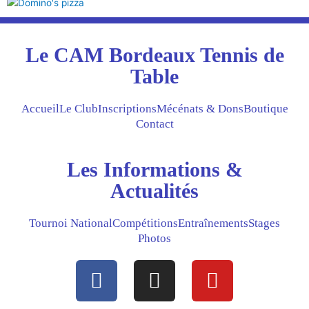
Le CAM Bordeaux Tennis de
Table
Accueil
Le Club
Inscriptions
Mécénats & Dons
Boutique
Contact
Les Informations &
Actualités
Tournoi National
Compétitions
Entraînements
Stages
Photos
F
I
Y
a
n
o