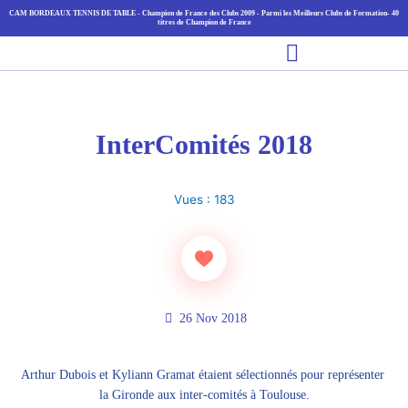
Aller
CAM BORDEAUX TENNIS DE TABLE - Champion de France des Clubs 2009 - Parmi les Meilleurs Clubs de Formation- 40
titres de Champion de France
au
Main
contenu
Menu
InterComités 2018
Vues :
183
26 Nov 2018
Arthur Dubois et Kyliann Gramat étaient sélectionnés pour représenter 
la Gironde aux inter-comités à Toulouse.