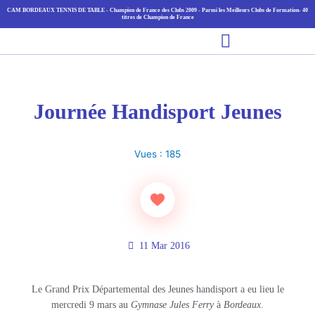
Aller
CAM BORDEAUX TENNIS DE TABLE - Champion de France des Clubs 2009 - Parmi les Meilleurs Clubs de Formation- 40
titres de Champion de France
au
Main
contenu
Menu
Journée Handisport Jeunes
Vues :
185
11 Mar 2016
Le Grand Prix Départemental des Jeunes handisport a eu lieu le
mercredi 9 mars au
Gymnase
Jules Ferry
à
Bordeaux
.