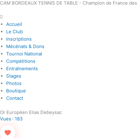
CAM BORDEAUX TENNIS DE TABLE - Champion de France des Clu
Aller
Main
au
Menu
contenu
Accueil
Le Club
Inscriptions
Mécénats & Dons
Tournoi National
Compétitions
Entraînements
Stages
Photos
Boutique
Contact
Or Européen Elias Debeysac
Vues :
183