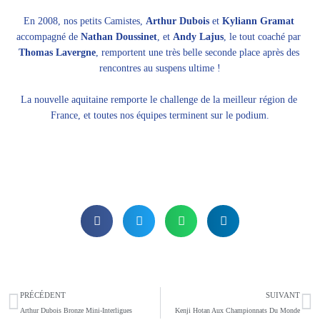
En 2008, nos petits Camistes, 
Arthur Dubois
 et 
Kyliann Gramat
accompagné de 
Nathan Doussinet
, et 
Andy Lajus
, le tout coaché par 
Thomas Lavergne
, remportent une très belle seconde place après des 
rencontres au suspens ultime !
La nouvelle aquitaine remporte le challenge de la meilleur région de 
France, et toutes nos équipes terminent sur le podium.
Précédent
S
PRÉCÉDENT
SUIVANT
Arthur Dubois Bronze Mini-Interligues
Kenji Hotan Aux Championnats Du Monde