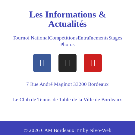
Les Informations &
Actualités
Tournoi National
Compétitions
Entraînements
Stages
Photos
F
I
Y
a
n
o
c
s
u
e
t
t
7 Rue André Maginot 33200 Bordeaux
b
a
u
Le Club de Tennis de Table de la Ville de Bordeaux
o
g
b
o
r
e
k
a
m
© 2026 CAM Bordeaux TT by
Nivo-Web