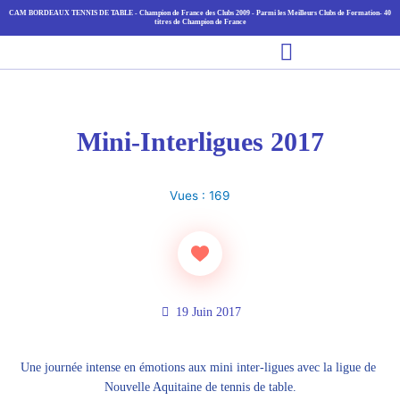
Aller
CAM BORDEAUX TENNIS DE TABLE - Champion de France des Clubs 2009 - Parmi les Meilleurs Clubs de Formation- 40
titres de Champion de France
au
Main
contenu
Menu
Mini-Interligues 2017
Vues :
169
19 Juin 2017
Une journée intense en émotions aux mini inter-ligues avec la ligue de 
Nouvelle Aquitaine de tennis de table.