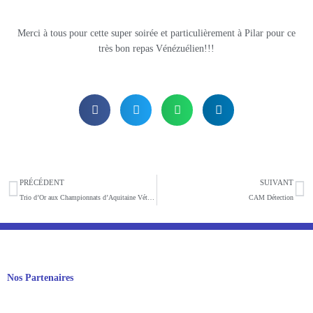
Merci à tous pour cette super soirée et particulièrement à Pilar pour ce
très bon repas Vénézuélien!!!
Précédent
S
PRÉCÉDENT
SUIVANT
Trio d’Or aux Championnats d’Aquitaine Vétérans
CAM Détection
Nos Partenaires