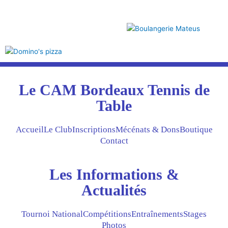
Le CAM Bordeaux Tennis de
Table
Accueil
Le Club
Inscriptions
Mécénats & Dons
Boutique
Contact
Les Informations &
Actualités
Tournoi National
Compétitions
Entraînements
Stages
Photos