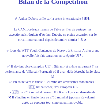
Bilan de la Compétition
🎉 Arthur Dubois brille sur la scène internationale ! 🌍🏓
Le CAM Bordeaux Tennis de Table est fier de partager les
exceptionnels résultats d’Arthur Dubois, en pleine ascension sur le
circuit international depuis décembre dernier ! 💪🔥
🔹 Lors du WTT Youth Contender du Kosovo à Pristina, Arthur a une
nouvelle fois fait sensation en catégorie U17 :
✅ Il devient vice-champion U17, réitérant (et même surpassant !) sa
performance de Villareal (Portugal) où il avait déjà décroché la 2e place
🥈
✅ En route vers la finale, il élimine des adversaires redoutables :
• 🇦🇹 Rzihauschek, n°9 européen U17
• 🇰🇷 Le n°12 mondial coréen U17 Kwon Hyuk en demi-finale
❌ Il s’incline en finale face au n°10 mondial japonais Kawakami ,
après un parcours tout simplement incroyable.