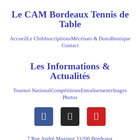
Le CAM Bordeaux Tennis de
Table
Accueil
Le Club
Inscriptions
Mécénats & Dons
Boutique
Contact
Les Informations &
Actualités
Tournoi National
Compétitions
Entraînements
Stages
Photos
F
I
Y
a
n
o
c
s
u
e
t
t
7 Rue André Maginot 33200 Bordeaux