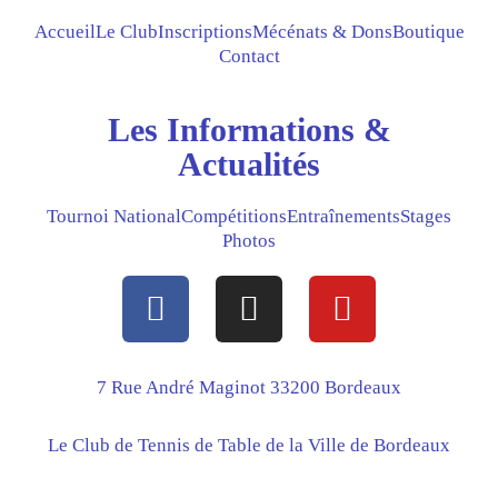
Accueil
Le Club
Inscriptions
Mécénats & Dons
Boutique
Contact
Les Informations &
Actualités
Tournoi National
Compétitions
Entraînements
Stages
Photos
F
I
Y
a
n
o
c
s
u
e
t
t
7 Rue André Maginot 33200 Bordeaux
b
a
u
Le Club de Tennis de Table de la Ville de Bordeaux
o
g
b
o
r
e