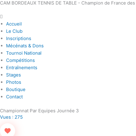
CAM BORDEAUX TENNIS DE TABLE - Champion de France des Clu
Aller
Main
au
Menu
contenu
Accueil
Le Club
Inscriptions
Mécénats & Dons
Tournoi National
Compétitions
Entraînements
Stages
Photos
Boutique
Contact
Championnat Par Equipes Journée 3
Vues :
275