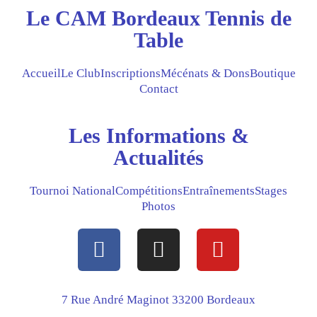
Le CAM Bordeaux Tennis de
Table
Accueil
Le Club
Inscriptions
Mécénats & Dons
Boutique
Contact
Les Informations &
Actualités
Tournoi National
Compétitions
Entraînements
Stages
Photos
F
I
Y
a
n
o
c
s
u
e
t
t
7 Rue André Maginot 33200 Bordeaux