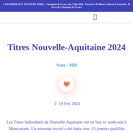
Aller
CAM BORDEAUX TENNIS DE TABLE - Champion de France des Clubs 2009 - Parmi les Meilleurs Clubs de Formation- 40
titres de Champion de France
au
Main
contenu
Menu
Titres Nouvelle-Aquitaine 2024
Vues :
489
19 Fév 2024
L
es Titres Individuels de Nouvelle-Aquitaine ont eu lieu ce week-end à
Moncoutant. Un nouveau record a été battu avec 13 joueurs qualifiés