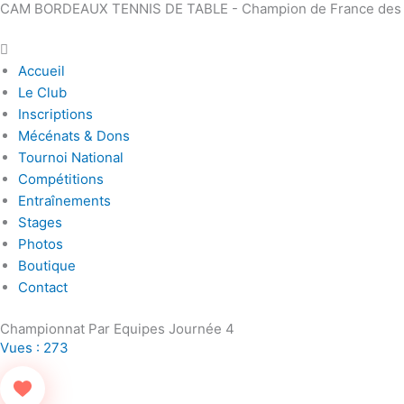
CAM BORDEAUX TENNIS DE TABLE - Champion de France des Clu
Aller
Main
au
Menu
contenu
Accueil
Le Club
Inscriptions
Mécénats & Dons
Tournoi National
Compétitions
Entraînements
Stages
Photos
Boutique
Contact
Championnat Par Equipes Journée 4
Vues :
273