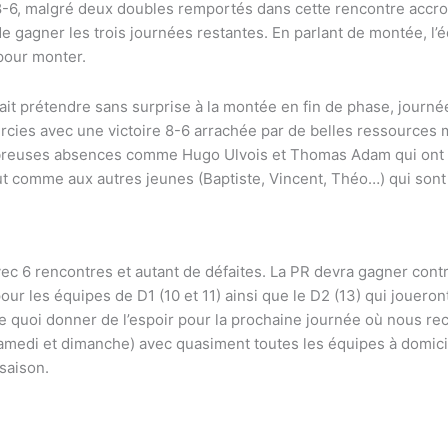
e 8-6, malgré deux doubles remportés dans cette rencontre accr
 gagner les trois journées restantes. En parlant de montée, l’é
 pour monter.
rait prétendre sans surprise à la montée en fin de phase, jour
laircies avec une victoire 8-6 arrachée par de belles ressources
reuses absences comme Hugo Ulvois et Thomas Adam qui ont re
ut comme aux autres jeunes (Baptiste, Vincent, Théo…) qui son
ec 6 rencontres et autant de défaites. La PR devra gagner cont
ur les équipes de D1 (10 et 11) ainsi que le D2 (13) qui joueron
e. De quoi donner de l’espoir pour la prochaine journée où nous 
amedi et dimanche) avec quasiment toutes les équipes à domici
 saison.