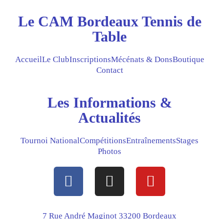
Le CAM Bordeaux Tennis de
Table
Accueil
Le Club
Inscriptions
Mécénats & Dons
Boutique
Contact
Les Informations &
Actualités
Tournoi National
Compétitions
Entraînements
Stages
Photos
F
I
Y
a
n
o
c
s
u
e
t
t
7 Rue André Maginot 33200 Bordeaux