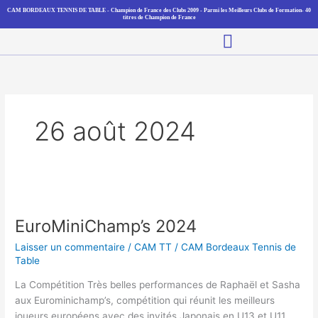
Aller
CAM BORDEAUX TENNIS DE TABLE - Champion de France des Clubs 2009 - Parmi les Meilleurs Clubs de Formation- 40
titres de Champion de France
au
Main
contenu
Menu
26 août 2024
EuroMiniChamp’s
2024
EuroMiniChamp’s 2024
Laisser un commentaire
/
CAM TT
/
CAM Bordeaux Tennis de
Table
La Compétition Très belles performances de Raphaël et Sasha
aux Eurominichamp’s, compétition qui réunit les meilleurs
joueurs européens avec des invités Japonais en U13 et U11 .