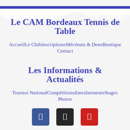
Le CAM Bordeaux Tennis de
Table
Accueil
Le Club
Inscriptions
Mécénats & Dons
Boutique
Contact
Les Informations &
Actualités
Tournoi National
Compétitions
Entraînements
Stages
Photos
F
I
Y
a
n
o
c
s
u