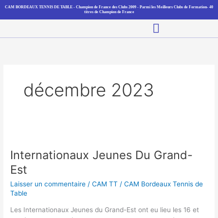
Aller
CAM BORDEAUX TENNIS DE TABLE - Champion de France des Clubs 2009 - Parmi les Meilleurs Clubs de Formation- 40
titres de Champion de France
au
Main
contenu
Menu
décembre 2023
Internationaux
Jeunes
Internationaux Jeunes Du Grand-
Du
Grand-
Est
Est
Laisser un commentaire
/
CAM TT
/
CAM Bordeaux Tennis de
Table
Les Internationaux Jeunes du Grand-Est ont eu lieu les 16 et