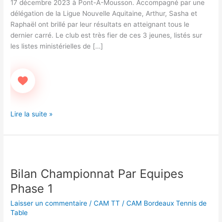
17 décembre 2023 à Pont-A-Mousson. Accompagné par une
délégation de la Ligue Nouvelle Aquitaine, Arthur, Sasha et
Raphaël ont brillé par leur résultats en atteignant tous le
dernier carré. Le club est très fier de ces 3 jeunes, listés sur
les listes ministérielles de […]
Lire la suite »
Bilan
Championnat
Bilan Championnat Par Equipes
Par
Equipes
Phase 1
Phase
Laisser un commentaire
/
CAM TT
/
CAM Bordeaux Tennis de
1
Table