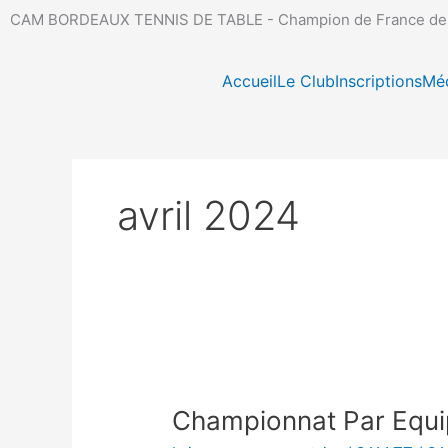
Aller
CAM BORDEAUX TENNIS DE TABLE - Champion de France des Cl
au
contenu
Accueil
Le Club
Inscriptions
Mé
avril 2024
Championnat
Par
Championnat Par Equi
Equipes
Journée