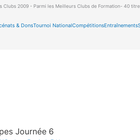
ubs 2009 - Parmi les Meilleurs Clubs de Formation- 40 titr
cénats & Dons
Tournoi National
Compétitions
Entraînements
pes Journée 6