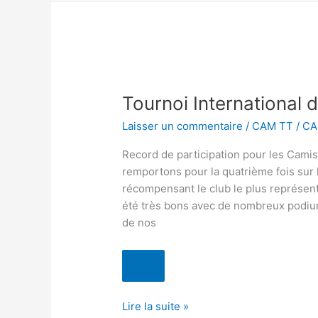
Tournoi
International
Tournoi International
de
Cognac
Laisser un commentaire
/
CAM TT
/
CA
2024
Record de participation pour les Cami
remportons pour la quatrième fois sur 
récompensant le club le plus représent
été très bons avec de nombreux podiu
de nos
Lire la suite »