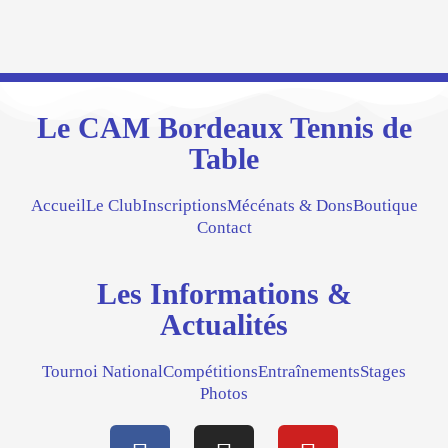
Le CAM Bordeaux Tennis de
Table
Accueil
Le Club
Inscriptions
Mécénats & Dons
Boutique
Contact
Les Informations &
Actualités
Tournoi National
Compétitions
Entraînements
Stages
Photos
F
I
Y