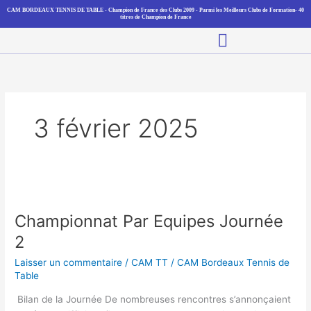
Aller
CAM BORDEAUX TENNIS DE TABLE - Champion de France des Clubs 2009 - Parmi les Meilleurs Clubs de Formation- 40
titres de Champion de France
au
Main
contenu
Menu
3 février 2025
Championnat
Par
Championnat Par Equipes Journée
Equipes
Journée
2
2
Laisser un commentaire
/
CAM TT
/
CAM Bordeaux Tennis de
Table
Bilan de la Journée De nombreuses rencontres s’annonçaient