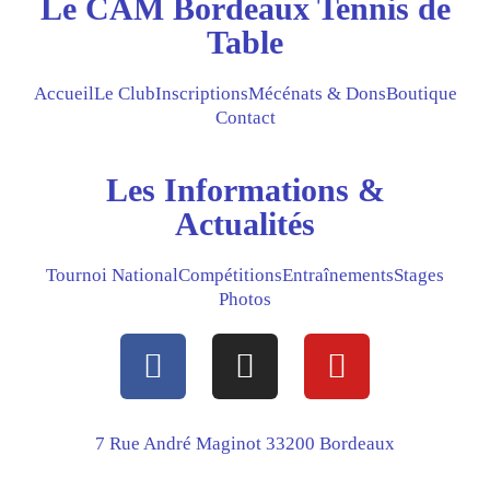
Le CAM Bordeaux Tennis de
Table
Accueil
Le Club
Inscriptions
Mécénats & Dons
Boutique
Contact
Les Informations &
Actualités
Tournoi National
Compétitions
Entraînements
Stages
Photos
F
I
Y
a
n
o
c
s
u
e
t
t
7 Rue André Maginot 33200 Bordeaux
b
a
u