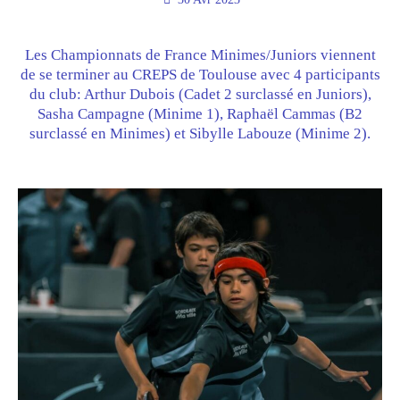
Les Championnats de France Minimes/Juniors viennent
de se terminer au CREPS de Toulouse avec 4 participants
du club: Arthur
Dubois (Cadet 2 surclassé en Juniors),
Sasha Campagne (Minime 1), Raphaël Cammas (B2
surclassé en Minimes) et Sibylle Labouze (Minime 2).