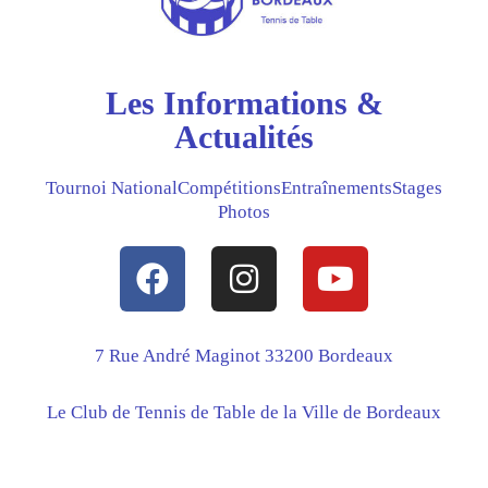
Les Informations &
Actualités
Tournoi National
Compétitions
Entraînements
Stages
Photos
F
I
Y
a
n
o
c
s
u
e
t
t
7 Rue André Maginot 33200 Bordeaux
b
a
u
Le Club de Tennis de Table de la Ville de Bordeaux
o
g
b
o
r
e