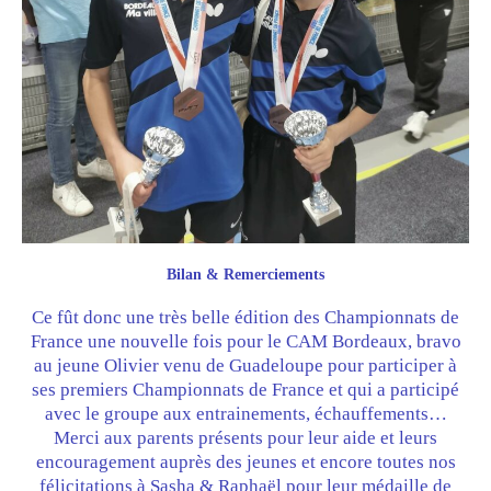
Bilan & Remerciements
Ce fût donc une très belle édition des Championnats de
France une nouvelle fois pour le CAM Bordeaux, bravo
au jeune Olivier venu de Guadeloupe pour participer à
ses premiers Championnats de France et qui a participé
avec le groupe aux entrainements, échauffements…
Merci aux parents présents pour leur aide et leurs
encouragement auprès des jeunes et encore toutes nos
félicitations à Sasha & Raphaël pour leur médaille de