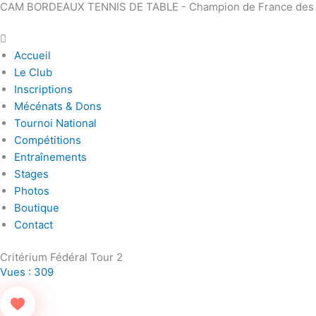
CAM BORDEAUX TENNIS DE TABLE - Champion de France des Clu
Aller
Main
au
Menu
contenu
Accueil
Le Club
Inscriptions
Mécénats & Dons
Tournoi National
Compétitions
Entraînements
Stages
Photos
Boutique
Contact
Critérium Fédéral Tour 2
Vues :
309