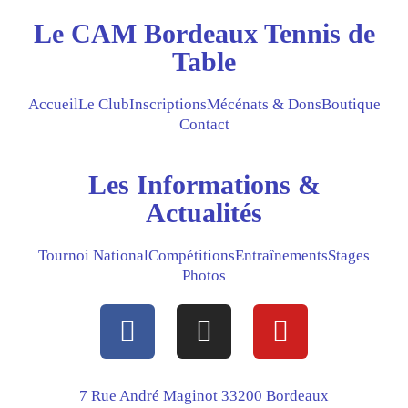
Le CAM Bordeaux Tennis de
Table
Accueil
Le Club
Inscriptions
Mécénats & Dons
Boutique
Contact
Les Informations &
Actualités
Tournoi National
Compétitions
Entraînements
Stages
Photos
F
I
Y
a
n
o
c
s
u
e
t
t
7 Rue André Maginot 33200 Bordeaux