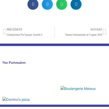
Précédent
S
PRÉCÉDENT
SUIVANT
Championnat Par Equipes Journée 5
Tournoi International de Cognac 2024
Nos Partenaires